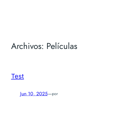
Saltar
al
contenido
Archivos:
Películas
Test
Jun 10, 2025
—
por